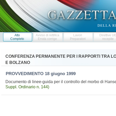
Atto
Avviso di rettifica
Lavori
Direttive U
Completo
Errata corrige
Preparatori
recepite
CONFERENZA PERMANENTE PER I RAPPORTI TRA LO 
E BOLZANO
PROVVEDIMENTO
18 giugno 1999
Documento di linee-guida per il controllo del morbo di Hansen
Suppl. Ordinario n. 144)