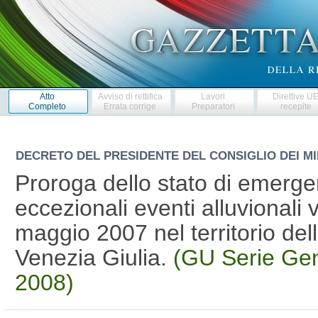
Atto
Avviso di rettifica
Lavori
Direttive U
Completo
Errata corrige
Preparatori
recepite
DECRETO DEL PRESIDENTE DEL CONSIGLIO DEI MI
Proroga dello stato di emergen
eccezionali eventi alluvionali v
maggio 2007 nel territorio del
Venezia Giulia.
(GU Serie Gen
2008)