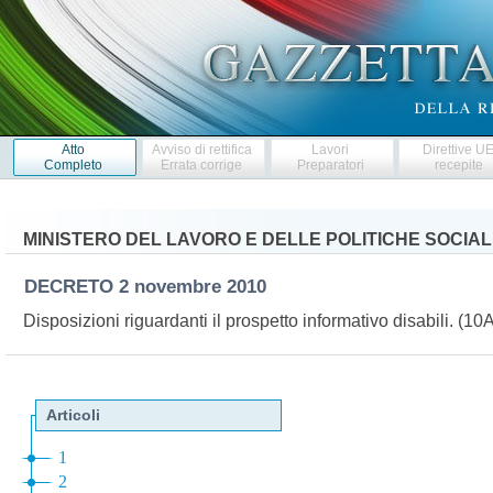
Atto
Avviso di rettifica
Lavori
Direttive U
Completo
Errata corrige
Preparatori
recepite
MINISTERO DEL LAVORO E DELLE POLITICHE SOCIAL
DECRETO
2 novembre 2010
Disposizioni riguardanti il prospetto informativo disabili. (