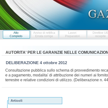
Atto
Avviso di rettifica
Lavori
Direttive U
Completo
Errata corrige
Preparatori
recepite
AUTORITA' PER LE GARANZIE NELLE COMUNICAZION
DELIBERAZIONE
4 ottobre 2012
Consultazione pubblica sullo schema di provvedimento recante
e a pagamento, modalita' di attribuzione dei numeri ai fornitori
terrestre e relative condizioni di utilizzo. (Deliberazione 