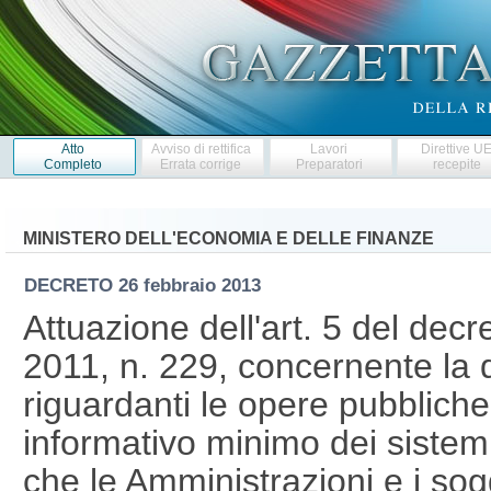
Atto
Avviso di rettifica
Lavori
Direttive U
Completo
Errata corrige
Preparatori
recepite
MINISTERO DELL'ECONOMIA E DELLE FINANZE
DECRETO
26 febbraio 2013
Attuazione dell'art. 5 del decr
2011, n. 229, concernente la d
riguardanti le opere pubbliche
informativo minimo dei sistemi
che le Amministrazioni e i sog