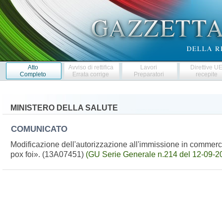
Atto
Avviso di rettifica
Lavori
Direttive U
Completo
Errata corrige
Preparatori
recepite
MINISTERO DELLA SALUTE
COMUNICATO
Modificazione dell'autorizzazione all'immissione in commerc
pox foi». (13A07451)
(GU Serie Generale n.214 del 12-09-2