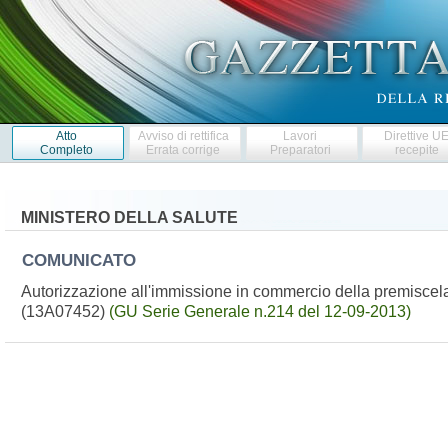
Atto
Avviso di rettifica
Lavori
Direttive U
Completo
Errata corrige
Preparatori
recepite
MINISTERO DELLA SALUTE
COMUNICATO
Autorizzazione all'immissione in commercio della premiscel
(13A07452)
(GU Serie Generale n.214 del 12-09-2013)