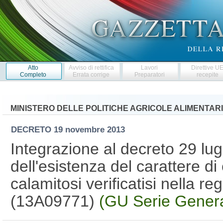
Atto
Avviso di rettifica
Lavori
Direttive U
Completo
Errata corrige
Preparatori
recepite
MINISTERO DELLE POLITICHE AGRICOLE ALIMENTARI
DECRETO
19 novembre 2013
Integrazione al decreto 29 lug
dell'esistenza del carattere di 
calamitosi verificatisi nella 
(13A09771)
(GU Serie Genera