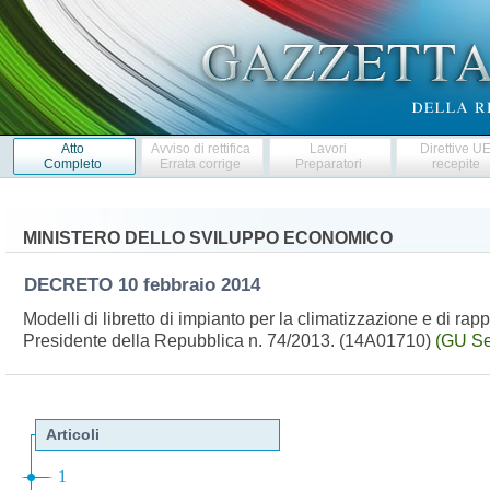
Atto
Avviso di rettifica
Lavori
Direttive U
Completo
Errata corrige
Preparatori
recepite
MINISTERO DELLO SVILUPPO ECONOMICO
DECRETO
10 febbraio 2014
Modelli di libretto di impianto per la climatizzazione e di rapp
Presidente della Repubblica n. 74/2013. (14A01710)
(GU Se