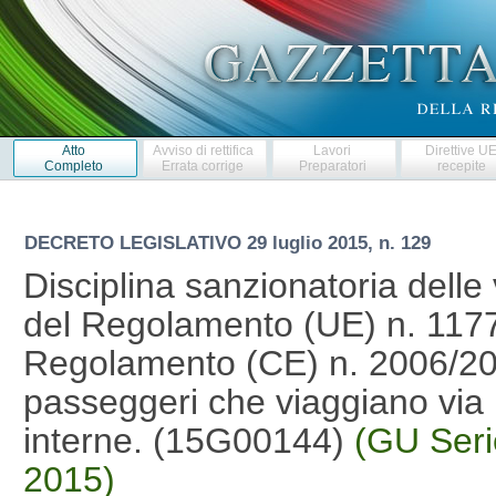
Atto
Avviso di rettifica
Lavori
Direttive U
Completo
Errata corrige
Preparatori
recepite
DECRETO LEGISLATIVO
29 luglio 2015, n. 129
Disciplina sanzionatoria delle 
del Regolamento (UE) n. 1177/
Regolamento (CE) n. 2006/2004,
passeggeri che viaggiano via 
interne. (15G00144)
(GU Seri
2015)