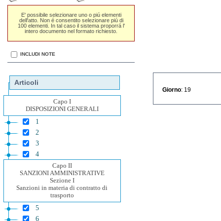
E' possibile selezionare uno o piú elementi
dell'atto. Non é consentito selezionare piú di
100 elementi. In tal caso il sistema proporrá l'
intero documento nel formato richiesto.
INCLUDI NOTE
Articoli
Giorno
: 19
Capo I
DISPOSIZIONI GENERALI
1
2
3
4
Capo II
SANZIONI AMMINISTRATIVE
Sezione I
Sanzioni in materia di contratto di
trasporto
5
6