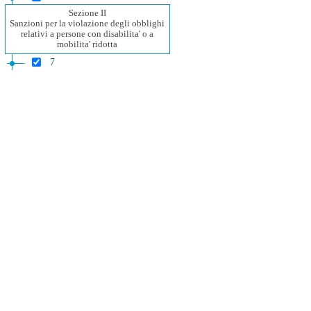
Sezione II
Sanzioni per la violazione degli obblighi
relativi a persone con disabilita' o a
mobilita' ridotta
7
8
9
10
11
Sezione III
Sanzioni per la violazione dei diritti del
passeggero in caso di cancellazione o
ritardo
12
13
14
Sezione IV
Sanzioni in materia di informazione e
reclami
15
16
Capo III