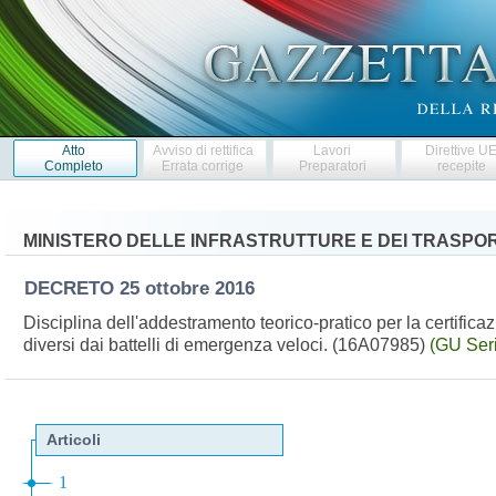
Atto
Avviso di rettifica
Lavori
Direttive U
Completo
Errata corrige
Preparatori
recepite
MINISTERO DELLE INFRASTRUTTURE E DEI TRASPOR
DECRETO
25 ottobre 2016
Disciplina dell'addestramento teorico-pratico per la certificaz
diversi dai battelli di emergenza veloci. (16A07985)
(GU Seri