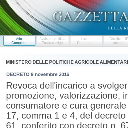
Atto
Avviso di rettifica
Lavori
Direttive U
Completo
Errata corrige
Preparatori
recepite
MINISTERO DELLE POLITICHE AGRICOLE ALIMENTARI
DECRETO
9 novembre 2016
Revoca dell'incarico a svolgere
promozione, valorizzazione, i
consumatore e cura generale deg
17, comma 1 e 4, del decreto l
61, conferito con decreto n. 