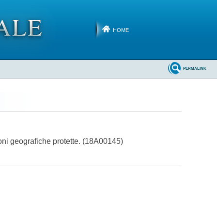
HOME
PERMALINK
ioni geografiche protette. (18A00145)