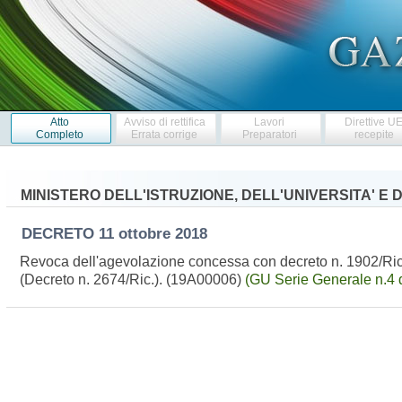
Atto
Avviso di rettifica
Lavori
Direttive U
Completo
Errata corrige
Preparatori
recepite
MINISTERO DELL'ISTRUZIONE, DELL'UNIVERSITA' E
DECRETO
11 ottobre 2018
Revoca dell'agevolazione concessa con decreto n. 1902/Ric. 
(Decreto n. 2674/Ric.). (19A00006)
(GU Serie Generale n.4 