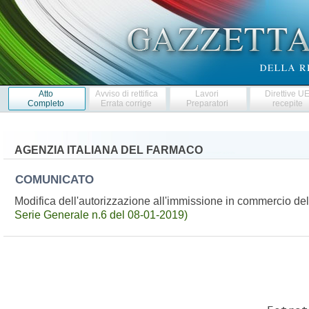
Atto
Avviso di rettifica
Lavori
Direttive U
Completo
Errata corrige
Preparatori
recepite
AGENZIA ITALIANA DEL FARMACO
COMUNICATO
Modifica dell'autorizzazione all'immissione in commercio 
Serie Generale n.6 del 08-01-2019)