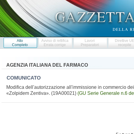
Atto
Avviso di rettifica
Lavori
Direttive U
Completo
Errata corrige
Preparatori
recepite
AGENZIA ITALIANA DEL FARMACO
COMUNICATO
Modifica dell'autorizzazione all'immissione in commercio de
«Zolpidem Zentiva». (19A00021)
(GU Serie Generale n.6 de