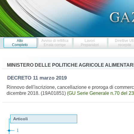
Atto
Avviso di rettifica
Lavori
Direttive U
Completo
Errata corrige
Preparatori
recepite
MINISTERO DELLE POLITICHE AGRICOLE ALIMENTARI
DECRETO
11 marzo 2019
Rinnovo dell'iscrizione, cancellazione e proroga di commercia
dicembre 2018. (19A01851)
(GU Serie Generale n.70 del 2