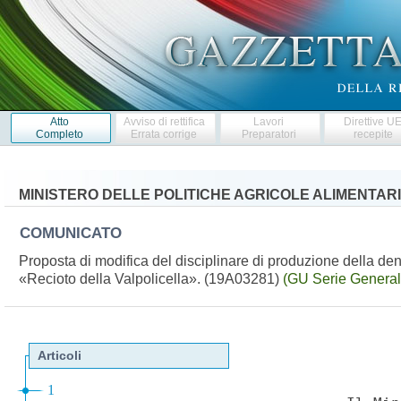
Atto
Avviso di rettifica
Lavori
Direttive U
Completo
Errata corrige
Preparatori
recepite
MINISTERO DELLE POLITICHE AGRICOLE ALIMENTARI
COMUNICATO
Proposta di modifica del disciplinare di produzione della den
«Recioto della Valpolicella». (19A03281)
(GU Serie General