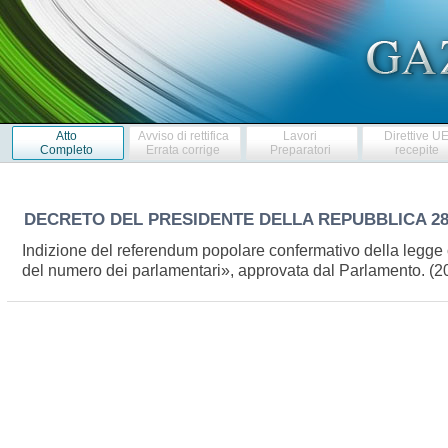
Atto
Avviso di rettifica
Lavori
Direttive U
Completo
Errata corrige
Preparatori
recepite
DECRETO DEL PRESIDENTE DELLA REPUBBLICA
2
Indizione del referendum popolare confermativo della legge co
del numero dei parlamentari», approvata dal Parlamento. 