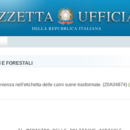
E
 E FORESTALI
enienza nell'etichetta delle carni suine trasformate. (20A04874)