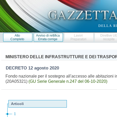
Atto
Avviso di rettifica
Lavori
Direttive U
Completo
Errata corrige
Preparatori
recepite
MINISTERO DELLE INFRASTRUTTURE E DEI TRASPOR
DECRETO
12 agosto 2020
Fondo nazionale per il sostegno all'accesso alle abitazioni in
(20A05321)
(GU Serie Generale n.247 del 06-10-2020)