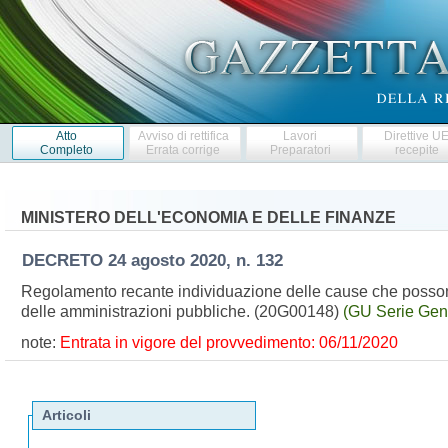
Atto
Avviso di rettifica
Lavori
Direttive U
Completo
Errata corrige
Preparatori
recepite
MINISTERO DELL'ECONOMIA E DELLE FINANZE
DECRETO
24 agosto 2020, n. 132
Regolamento recante individuazione delle cause che possono co
delle amministrazioni pubbliche. (20G00148)
(GU Serie Gen
note:
Entrata in vigore del provvedimento: 06/11/2020