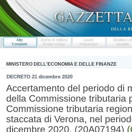
Atto
Avviso di rettifica
Lavori
Direttive U
Completo
Errata corrige
Preparatori
recepite
MINISTERO DELL'ECONOMIA E DELLE FINANZE
DECRETO
21 dicembre 2020
Accertamento del periodo di
della Commissione tributaria p
Commissione tributaria region
staccata di Verona, nel periodo
dicembre 2020. (20A07194)
(