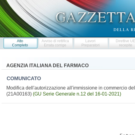
Atto
Avviso di rettifica
Lavori
Direttive U
Completo
Errata corrige
Preparatori
recepite
AGENZIA ITALIANA DEL FARMACO
COMUNICATO
Modifica dell'autorizzazione all'immissione in commercio 
(21A00163)
(GU Serie Generale n.12 del 16-01-2021)