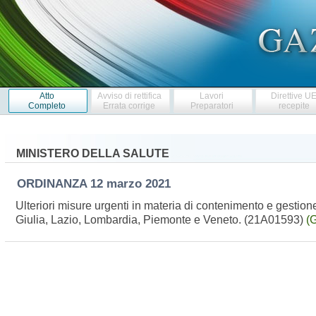
Atto
Avviso di rettifica
Lavori
Direttive U
Completo
Errata corrige
Preparatori
recepite
MINISTERO DELLA SALUTE
ORDINANZA
12 marzo 2021
Ulteriori misure urgenti in materia di contenimento e gest
Giulia, Lazio, Lombardia, Piemonte e Veneto. (21A01593)
(