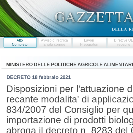
Atto
Avviso di rettifica
Lavori
Direttive U
Completo
Errata corrige
Preparatori
recepite
MINISTERO DELLE POLITICHE AGRICOLE ALIMENTARI
DECRETO
18 febbraio 2021
Disposizioni per l'attuazione 
recante modalita' di applicazi
834/2007 del Consiglio per qu
importazione di prodotti biolog
abroga il decreto n. 8283 del 