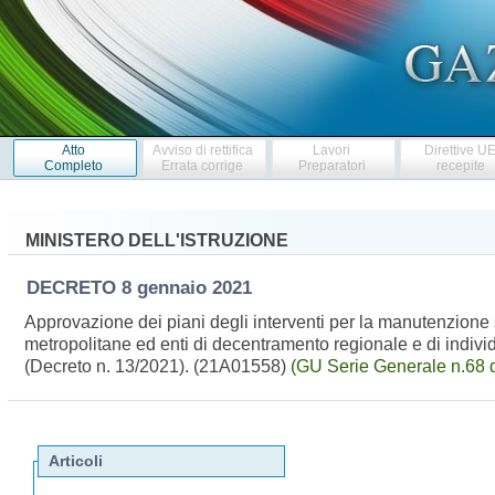
Atto
Avviso di rettifica
Lavori
Direttive U
Completo
Errata corrige
Preparatori
recepite
MINISTERO DELL'ISTRUZIONE
DECRETO
8 gennaio 2021
Approvazione dei piani degli interventi per la manutenzione st
metropolitane ed enti di decentramento regionale e di indivi
(Decreto n. 13/2021). (21A01558)
(GU Serie Generale n.68 