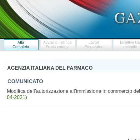
Atto
Avviso di rettifica
Lavori
Direttive U
Completo
Errata corrige
Preparatori
recepite
AGENZIA ITALIANA DEL FARMACO
COMUNICATO
Modifica dell'autorizzazione all'immissione in commercio 
04-2021)