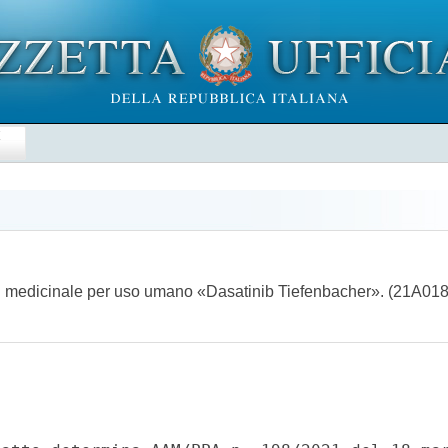
E
del medicinale per uso umano «Dasatinib Tiefenbacher». (21A01