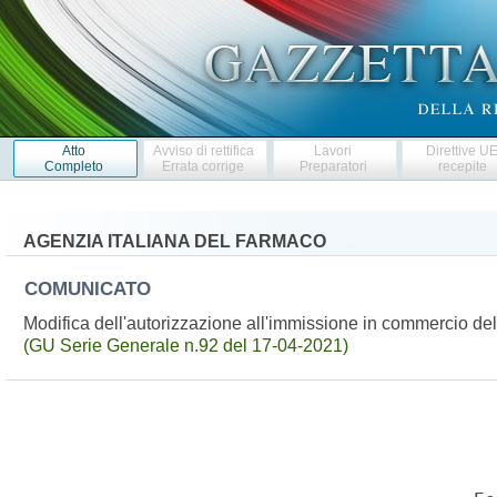
Atto
Avviso di rettifica
Lavori
Direttive U
Completo
Errata corrige
Preparatori
recepite
AGENZIA ITALIANA DEL FARMACO
COMUNICATO
Modifica dell'autorizzazione all'immissione in commercio 
(GU Serie Generale n.92 del 17-04-2021)