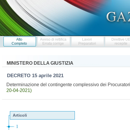
Atto
Avviso di rettifica
Lavori
Direttive U
Completo
Errata corrige
Preparatori
recepite
MINISTERO DELLA GIUSTIZIA
DECRETO
15 aprile 2021
Determinazione del contingente complessivo dei Procuratori 
20-04-2021)