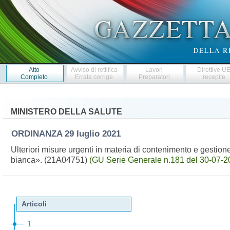
Atto
Avviso di rettifica
Lavori
Direttive U
Completo
Errata corrige
Preparatori
recepite
MINISTERO DELLA SALUTE
ORDINANZA
29 luglio 2021
Ulteriori misure urgenti in materia di contenimento e gest
bianca». (21A04751)
(GU Serie Generale n.181 del 30-07-2