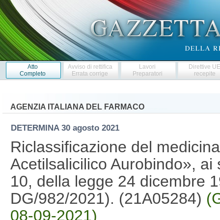
Atto
Avviso di rettifica
Lavori
Direttive U
Completo
Errata corrige
Preparatori
recepite
AGENZIA ITALIANA DEL FARMACO
DETERMINA
30 agosto 2021
Riclassificazione del medici
Acetilsalicilico Aurobindo», ai
10, della legge 24 dicembre 1
DG/982/2021). (21A05284)
(
08-09-2021)