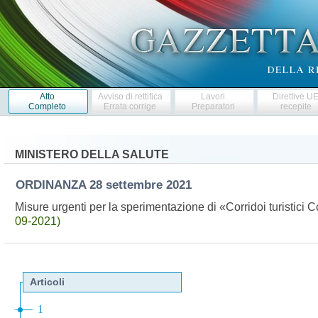
Atto
Avviso di rettifica
Lavori
Direttive U
Completo
Errata corrige
Preparatori
recepite
MINISTERO DELLA SALUTE
ORDINANZA
28 settembre 2021
Misure urgenti per la sperimentazione di «Corridoi turistici
09-2021)