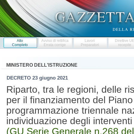
Atto
Avviso di rettifica
Lavori
Direttive U
Completo
Errata corrige
Preparatori
recepite
MINISTERO DELL'ISTRUZIONE
DECRETO
23 giugno 2021
Riparto, tra le regioni, delle ri
per il finanziamento del Piano
programmazione triennale na
individuazione degli intervent
(GU Serie Generale n.268 de