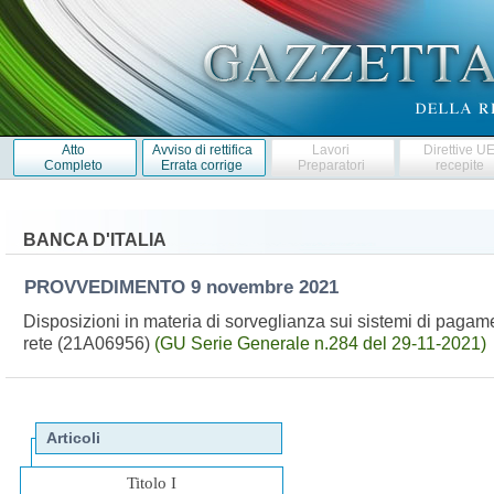
Atto
Avviso di rettifica
Lavori
Direttive U
Completo
Errata corrige
Preparatori
recepite
BANCA D'ITALIA
PROVVEDIMENTO
9 novembre 2021
Disposizioni in materia di sorveglianza sui sistemi di pagamen
rete (21A06956)
(GU Serie Generale n.284 del 29-11-2021)