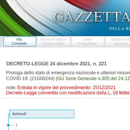
Atto
Avviso di rettifica
Lavori
Direttive U
Completo
Errata corrige
Preparatori
recepite
DECRETO-LEGGE
24 dicembre 2021, n. 221
Proroga dello stato di emergenza nazionale e ulteriori misure
COVID-19. (21G00244)
(GU Serie Generale n.305 del 24-1
note:
Entrata in vigore del provvedimento: 25/12/2021
Decreto-Legge convertito con modificazioni dalla L. 18 febbra