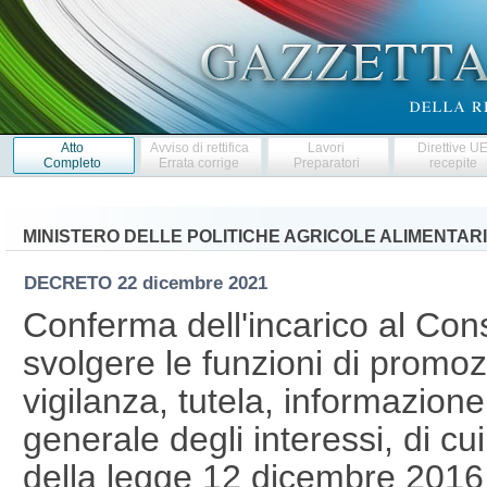
Atto
Avviso di rettifica
Lavori
Direttive U
Completo
Errata corrige
Preparatori
recepite
MINISTERO DELLE POLITICHE AGRICOLE ALIMENTARI
DECRETO
22 dicembre 2021
Conferma dell'incarico al Con
svolgere le funzioni di promoz
vigilanza, tutela, informazio
generale degli interessi, di cui
della legge 12 dicembre 2016,