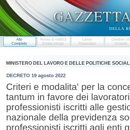
Atto
Avviso di rettifica
Lavori
Direttive U
Completo
Errata corrige
Preparatori
recepite
MINISTERO DEL LAVORO E DELLE POLITICHE SOCIAL
DECRETO
19 agosto 2022
Criteri e modalita' per la conc
tantum in favore dei lavorator
professionisti iscritti alle gesti
nazionale della previdenza so
professionisti iscritti agli enti