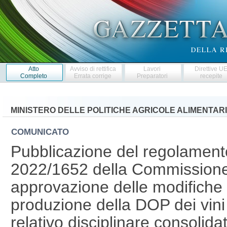
Atto
Avviso di rettifica
Lavori
Direttive U
Completo
Errata corrige
Preparatori
recepite
MINISTERO DELLE POLITICHE AGRICOLE ALIMENTARI
COMUNICATO
Pubblicazione del regolament
2022/1652 della Commissione
approvazione delle modifiche d
produzione della DOP dei vini 
relativo disciplinare consoli