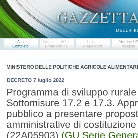
Atto
Avviso di rettifica
Lavori
Direttive U
Completo
Errata corrige
Preparatori
recepite
MINISTERO DELLE POLITICHE AGRICOLE ALIMENTARI
DECRETO
7 luglio 2022
Programma di sviluppo rurale
Sottomisure 17.2 e 17.3. Appr
pubblico a presentare propost
amministrative di costituzione 
(22A05903)
(GU Serie Genera