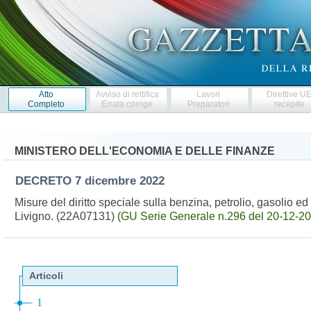
Atto
Avviso di rettifica
Lavori
Direttive U
Completo
Errata corrige
Preparatori
recepite
MINISTERO DELL'ECONOMIA E DELLE FINANZE
DECRETO
7 dicembre 2022
Misure del diritto speciale sulla benzina, petrolio, gasolio ed a
Livigno. (22A07131)
(GU Serie Generale n.296 del 20-12-20