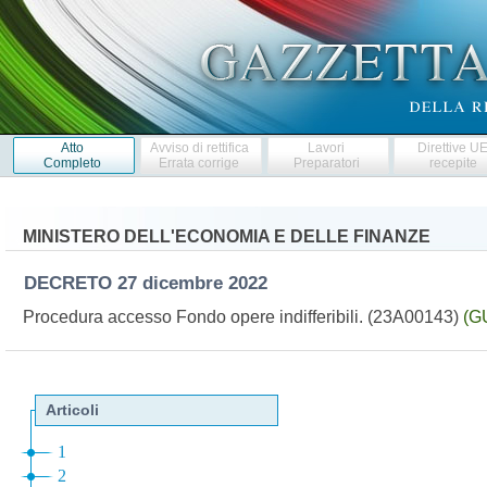
Atto
Avviso di rettifica
Lavori
Direttive U
Completo
Errata corrige
Preparatori
recepite
MINISTERO DELL'ECONOMIA E DELLE FINANZE
DECRETO
27 dicembre 2022
Procedura accesso Fondo opere indifferibili. (23A00143)
(GU