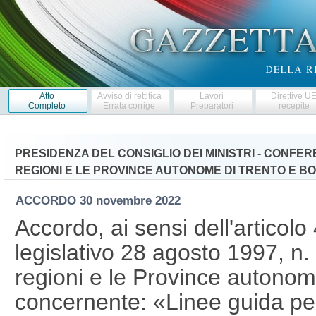
Atto
Avviso di rettifica
Lavori
Direttive U
Completo
Errata corrige
Preparatori
recepite
PRESIDENZA DEL CONSIGLIO DEI MINISTRI - CONFE
REGIONI E LE PROVINCE AUTONOME DI TRENTO E B
ACCORDO
30 novembre 2022
Accordo, ai sensi dell'articol
legislativo 28 agosto 1997, n. 
regioni e le Province autonom
concernente: «Linee guida per