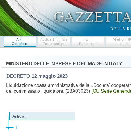
Atto
Avviso di rettifica
Lavori
Direttive U
Completo
Errata corrige
Preparatori
recepite
MINISTERO DELLE IMPRESE E DEL MADE IN ITALY
DECRETO
12 maggio 2023
Liquidazione coatta amministrativa della «Societa' coopera
del commissario liquidatore. (23A03023)
(GU Serie Generale