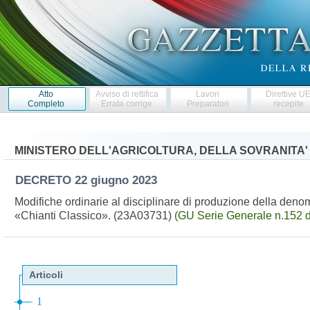
Atto
Avviso di rettifica
Lavori
Direttive U
Completo
Errata corrige
Preparatori
recepite
MINISTERO DELL'AGRICOLTURA, DELLA SOVRANITA'
DECRETO
22 giugno 2023
Modifiche ordinarie al disciplinare di produzione della denomi
«Chianti Classico». (23A03731)
(GU Serie Generale n.152 d