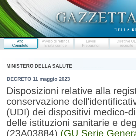
Atto
Avviso di rettifica
Lavori
Direttive U
Completo
Errata corrige
Preparatori
recepite
MINISTERO DELLA SALUTE
DECRETO
11 maggio 2023
Disposizioni relative alla regis
conservazione dell'identificati
(UDI) dei dispositivi medico-di
delle istituzioni sanitarie e deg
(23A03884)
(GU Serie Genera