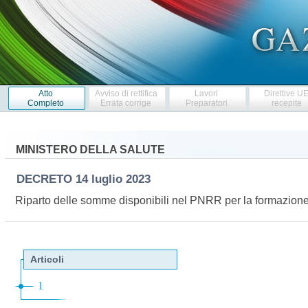
Atto
Avviso di rettifica
Lavori
Direttive U
Completo
Errata corrige
Preparatori
recepite
MINISTERO DELLA SALUTE
DECRETO
14 luglio 2023
Riparto delle somme disponibili nel PNRR per la formazion