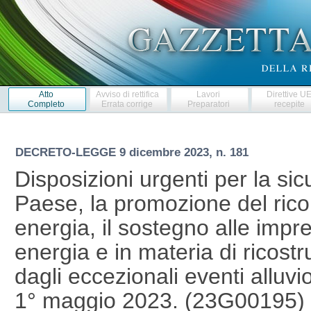
Atto
Avviso di rettifica
Lavori
Direttive U
Completo
Errata corrige
Preparatori
recepite
DECRETO-LEGGE
9 dicembre 2023, n. 181
Disposizioni urgenti per la si
Paese, la promozione del ricors
energia, il sostegno alle impr
energia e in materia di ricostru
dagli eccezionali eventi alluvion
1° maggio 2023. (23G00195)