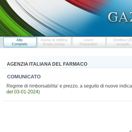
Atto
Avviso di rettifica
Lavori
Direttive U
Completo
Errata corrige
Preparatori
recepite
AGENZIA ITALIANA DEL FARMACO
COMUNICATO
Regime di rimborsabilita' e prezzo, a seguito di nuove ind
del 03-01-2024)